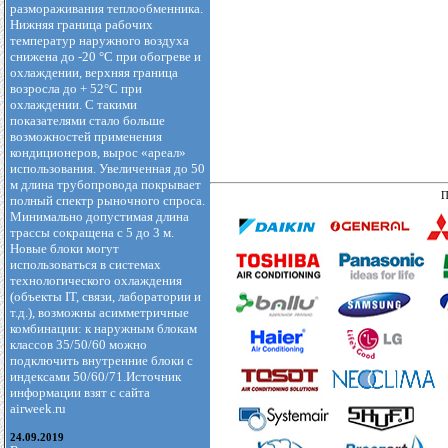
размораживания теплообменника.
Нижняя граница рабочих
температур наружного воздуха
снижена до -20 °С при обогреве и
охлаждении, верхняя граница
возросла до + 52°С при
охлаждении. С такими
показателями стало больше
возможностей применения
кондиционеров, вырос «ареал»
использования. Увеличенная до 50
м длина трубопровода покрывает
П
полный спектр рыночного спроса.
Минимально допустимая длина
трассы сокращена с 5 до 3 м.
Новые блоки могут
использоваться в системах
технологического охлаждения
(объекты IT, связи, лаборатории и
т.д.), возможны асимметричные
комбинации: к наружным блокам
классов 35/50/60 можно
подключить внутренние блоки с
индексами 50/60/71.Источник
информации взят с сайта
airweek.ru
24.09.2019