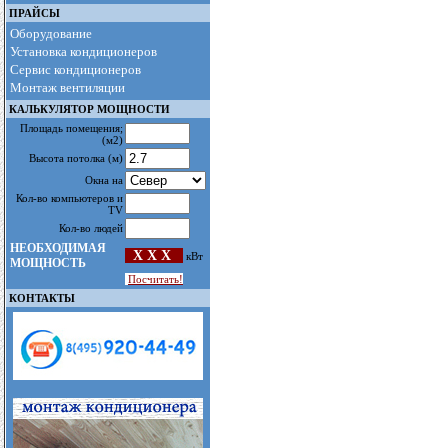
ПРАЙСЫ
Оборудование
Установка кондиционеров
Сервис кондиционеров
Монтаж вентиляции
КАЛЬКУЛЯТОР МОЩНОСТИ
Площадь помещения
;
(м2)
Высота потолка
(м)
Окна на
Кол-во компьютеров и
TV
Кол-во людей
НЕОБХОДИМАЯ
X X X
кВт
МОЩНОСТЬ
Посчитать!
КОНТАКТЫ