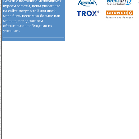
Всвязи с постоянно меняющимся
курсом валюты, цены указанные
на сайте могут в той или иной
мере быть несколько больше или
меньше, перед заказом
обязательно необходимо их
уточнить