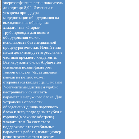
энергоэффективности: показатель
доходит до 8,02. Изменена и
ускорена процедура
модернизации оборудования на
выходящих из обращения
хладагентах. Старые
трубопроводы для нового
оборудования можно
использовать без специальной
процедуры очистки. Новый типа
масла дезактивирует агрессивные
частицы прежнего хладагента.
Все наружные блоки Alpha-series
оснащены новым фильтром
тонкой очистки. Часть лицевой
панели на петлях может
открываться как дверца. С новым
7-сегментным дисплеем удобно
настраивать и считывать
параметры наружного блока. Для
устранения опасности
обледенения днища наружного
блока к нему подведены трубки с
горячим (в режиме обогрева)
хладагентом. За счет этого
поддерживаются стабильные
параметры работы, кондиционер
реже переключается в режим