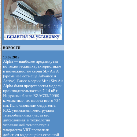
НОВОСТИ
13.06.2019
Alpha — наиболее продвинутая
по техническим характеристикам
и возможностям серия Sky Air А
(кроме нее есть еще Advance и
Active). Ранее в серии Mini Sky Air
Alpha были представлены модели
производительностью 7-14 кВт.
Наружные блоки RZAG35/50/60
компактные: их высота всего 734
мм. Использование хладагента
R32, уникальная конструкция
теплообменника (часть его
двухслойная) и технология
управляемой температуры
хладагента VRT позволили
добиться выдающейся сезонной