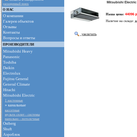
Mitsubishi Electri
расширенный поиск
О НАС
Наша цена:
44096 
О компании
Галерея объектов
Наличие на складе:
д
Отзывы
Контакты
увеличить
Вопросы и ответы
ПРОИЗВОДИТЕЛИ
Mitsubishi Heavy
Panasonic
Toshiba
Daikin
Electrolux
Fujitsu General
General Climate
Hitachi
Mitsubishi Electric
1 настенные
» канальные
кассетные
мульти сплит - cистемы
напольно - потолочные
Ostberg
Shuft
Аэроблок