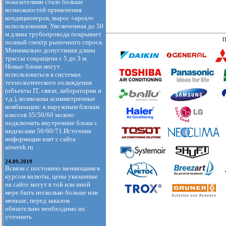
показателями стало больше
возможностей применения
кондиционеров, вырос «ареал»
использования. Увеличенная до 50
м длина трубопровода покрывает
П
полный спектр рыночного спроса.
Минимально допустимая длина
трассы сокращена с 5 до 3 м.
Новые блоки могут
использоваться в системах
технологического охлаждения
(объекты IT, связи, лаборатории и
т.д.), возможны асимметричные
комбинации: к наружным блокам
классов 35/50/60 можно
подключить внутренние блоки с
индексами 50/60/71.Источник
информации взят с сайта
airweek.ru
24.09.2019
Всвязи с постоянно меняющимся
курсом валюты, цены указанные
на сайте могут в той или иной
мере быть несколько больше или
меньше, перед заказом
обязательно необходимо их
уточнить