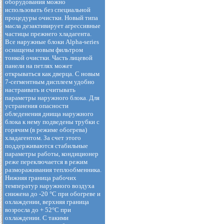
оборудования можно
использовать без специальной
процедуры очистки. Новый типа
масла дезактивирует агрессивные
частицы прежнего хладагента.
Все наружные блоки Alpha-series
оснащены новым фильтром
тонкой очистки. Часть лицевой
панели на петлях может
открываться как дверца. С новым
7-сегментным дисплеем удобно
настраивать и считывать
параметры наружного блока. Для
устранения опасности
обледенения днища наружного
блока к нему подведены трубки с
горячим (в режиме обогрева)
хладагентом. За счет этого
поддерживаются стабильные
параметры работы, кондиционер
реже переключается в режим
размораживания теплообменника.
Нижняя граница рабочих
температур наружного воздуха
снижена до -20 °С при обогреве и
охлаждении, верхняя граница
возросла до + 52°С при
охлаждении. С такими