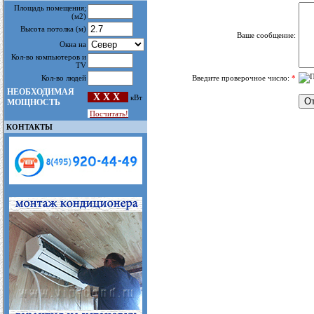
Площадь помещения
;
(м2)
Высота потолка
(м)
Ваше сообщение:
Окна на
Кол-во компьютеров и
TV
Кол-во людей
Введите проверочное число:
*
НЕОБХОДИМАЯ
X X X
кВт
МОЩНОСТЬ
Посчитать!
КОНТАКТЫ