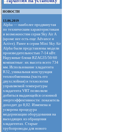
НОВОСТИ
13.06.2019
Alpha — наиболее продвинутая
по техническим характеристикам
и возможностям серия Sky Air А
(кроме нее есть еще Advance и
Active). Ранее в серии Mini Sky Air
Alpha были представлены модели
производительностью 7-14 кВт.
Наружные блоки RZAG35/50/60
компактные: их высота всего 734
мм. Использование хладагента
R32, уникальная конструкция
теплообменника (часть его
двухслойная) и технология
управляемой температуры
хладагента VRT позволили
добиться выдающейся сезонной
энергоэффективности: показатель
доходит до 8,02. Изменена и
ускорена процедура
модернизации оборудования на
выходящих из обращения
хладагентах. Старые
трубопроводы для нового