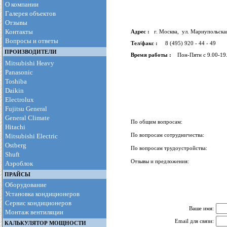
О компании
Галерея объектов
Отзывы
Контакты
Адрес :
г. Москва, ул. Мариупольска
Вопросы и ответы
Тел/факс :
8 (495) 920 - 44 - 49
ПРОИЗВОДИТЕЛИ
Время работы :
Пон-Пятн с 9.00-19
Mitsubishi Heavy
Panasonic
Toshiba
Daikin
Electrolux
Fujitsu General
General Climate
По общим вопросам:
Hitachi
По вопросам сотрудничества:
Mitsubishi Electric
Ostberg
По вопросам трудоустройства:
Shuft
Отзывы и предложения:
Аэроблок
ПРАЙСЫ
Оборудование
Установка кондиционеров
Сервис кондиционеров
Ваше имя:
Монтаж вентиляции
Email для связи:
КАЛЬКУЛЯТОР МОЩНОСТИ