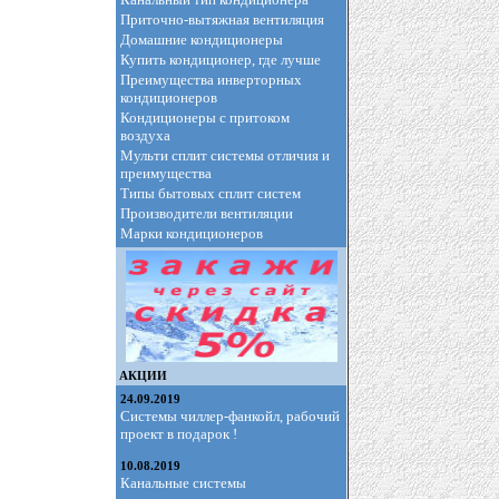
Приточно-вытяжная вентиляция
Домашние кондиционеры
Купить кондиционер, где лучше
Преимущества инверторных
кондиционеров
Кондиционеры с притоком
воздуха
Мульти сплит системы отличия и
преимущества
Типы бытовых сплит систем
Производители вентиляции
Марки кондиционеров
АКЦИИ
24.09.2019
Системы чиллер-фанкойл, рабочий
проект в подарок !
10.08.2019
Канальные системы