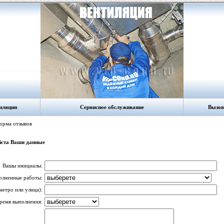
иляции
Сервисное обслуживание
Вызов
орма отзывов
йста Ваши данные
Вашы инициалы:
олненные работы:
метро или улица):
ремя выполнения: