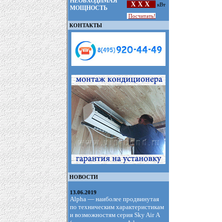
НЕОБХОДИМАЯ
X X X
кВт
МОЩНОСТЬ
Посчитать!
КОНТАКТЫ
НОВОСТИ
13.06.2019
Alpha — наиболее продвинутая
по техническим характеристикам
и возможностям серия Sky Air А