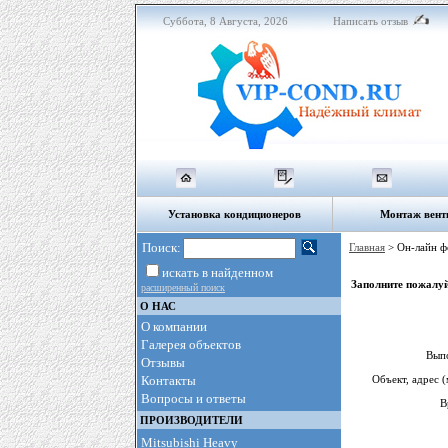
Суббота, 8 Августа, 2026
Написать отзыв
Установка кондиционеров
Монтаж вент
Поиск:
Главная
> Он-лайн ф
искать в найденном
Заполните пожалу
расширенный поиск
О НАС
О компании
Галерея объектов
Вып
Отзывы
Контакты
Объект, адрес (
Вопросы и ответы
В
ПРОИЗВОДИТЕЛИ
Mitsubishi Heavy