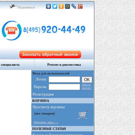
Поделиться
 специалиста
Ремонт и диагностика
Вход для пользователей
Логин:
забыли
Пароль:
пароль?
Регистрация
КОРЗИНА
Просмотр корзины
Оформить заказ >>
ПОЛЕЗНЫЕ СТАТЬИ
Канальный тип кондиционера