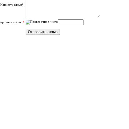
Написать отзыв*:
верочное число:
*