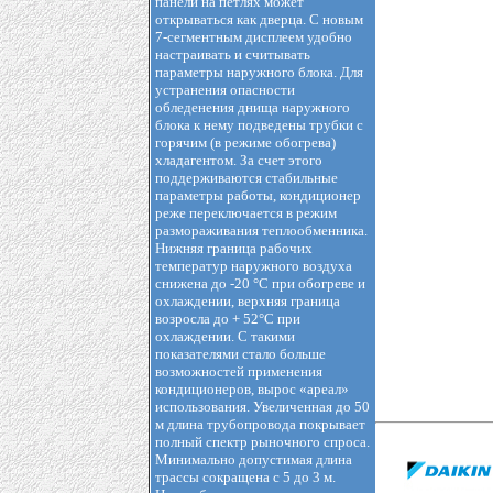
панели на петлях может
открываться как дверца. С новым
7-сегментным дисплеем удобно
настраивать и считывать
параметры наружного блока. Для
устранения опасности
обледенения днища наружного
блока к нему подведены трубки с
горячим (в режиме обогрева)
хладагентом. За счет этого
поддерживаются стабильные
параметры работы, кондиционер
реже переключается в режим
размораживания теплообменника.
Нижняя граница рабочих
температур наружного воздуха
снижена до -20 °С при обогреве и
охлаждении, верхняя граница
возросла до + 52°С при
охлаждении. С такими
показателями стало больше
возможностей применения
кондиционеров, вырос «ареал»
использования. Увеличенная до 50
м длина трубопровода покрывает
полный спектр рыночного спроса.
Минимально допустимая длина
трассы сокращена с 5 до 3 м.