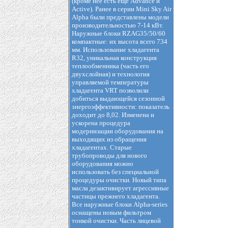
(кроме нее есть еще Advance и
Active). Ранее в серии Mini Sky Air
Alpha были представлены модели
производительностью 7-14 кВт.
Наружные блоки RZAG35/50/60
компактные: их высота всего 734
мм. Использование хладагента
R32, уникальная конструкция
теплообменника (часть его
двухслойная) и технология
управляемой температуры
хладагента VRT позволили
добиться выдающейся сезонной
энергоэффективности: показатель
доходит до 8,02. Изменена и
ускорена процедура
модернизации оборудования на
выходящих из обращения
хладагентах. Старые
трубопроводы для нового
оборудования можно
использовать без специальной
процедуры очистки. Новый типа
масла дезактивирует агрессивные
частицы прежнего хладагента.
Все наружные блоки Alpha-series
оснащены новым фильтром
тонкой очистки. Часть лицевой