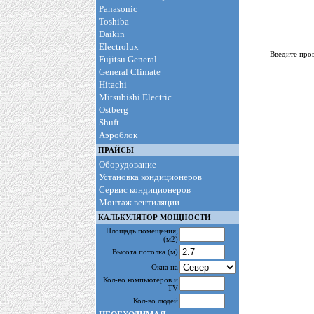
Panasonic
Toshiba
Daikin
Electrolux
Введите про
Fujitsu General
General Climate
Hitachi
Mitsubishi Electric
Ostberg
Shuft
Аэроблок
ПРАЙСЫ
Оборудование
Установка кондиционеров
Сервис кондиционеров
Монтаж вентиляции
КАЛЬКУЛЯТОР МОЩНОСТИ
Площадь помещения
;
(м2)
Высота потолка
(м)
Окна на
Кол-во компьютеров и
TV
Кол-во людей