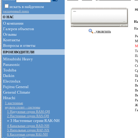
искать в найденном
H
расширенный поиск
О НАС
На
О компании
Галерея объектов
На
увеличить
Отзывы
Р
Контакты
М
Вопросы и ответы
М
Т
ПРОИЗВОДИТЕЛИ
П
Mitsubishi Heavy
У
Panasonic
С
Toshiba
С
Daikin
Ц
Г
Electrolux
В
Fujitsu General
В
General Climate
В
Hitachi
Р
1 настенные
Ж
мульти сплит - системы
Г
1 Наружные серии RAM-QH
2 Настенные серии RAS-QH
» 3 Настенные серии RAK-NH
4 Канальные серии RAD-NH
5 Напольные серии RAF-NX
6 Кассетные серии RAI-NH