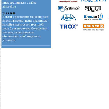
информации взят с сайта
airweek.ru
24.09.2019
Всвязи с постоянно меняющимся
курсом валюты, цены указанные
на сайте могут в той или иной
мере быть несколько больше или
меньше, перед заказом
обязательно необходимо их
уточнить