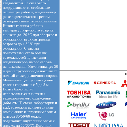
хладагентом. За счет этого
поддерживаются стабильные
параметры работы, кондиционер
реже переключается в режим
размораживания теплообменника.
Нижняя граница рабочих
температур наружного воздуха
снижена до -20 °С при обогреве и
охлаждении, верхняя граница
возросла до + 52°С при
охлаждении. С такими
показателями стало больше
возможностей применения
кондиционеров, вырос «ареал»
использования. Увеличенная до 50
м длина трубопровода покрывает
П
полный спектр рыночного спроса.
Минимально допустимая длина
трассы сокращена с 5 до 3 м.
Новые блоки могут
использоваться в системах
технологического охлаждения
(объекты IT, связи, лаборатории и
т.д.), возможны асимметричные
комбинации: к наружным блокам
классов 35/50/60 можно
подключить внутренние блоки с
индексами 50/60/71.Источник