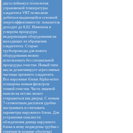
двухслойная) и технология
управляемой температуры
хладагента VRT позволили
добиться выдающейся сезонной
энергоэффективности: показатель
доходит до 8,02. Изменена и
ускорена процедура
модернизации оборудования на
выходящих из обращения
хладагентах. Старые
трубопроводы для нового
оборудования можно
использовать без специальной
процедуры очистки. Новый типа
масла дезактивирует агрессивные
частицы прежнего хладагента.
Все наружные блоки Alpha-series
оснащены новым фильтром
тонкой очистки. Часть лицевой
панели на петлях может
открываться как дверца. С новым
7-сегментным дисплеем удобно
настраивать и считывать
параметры наружного блока. Для
устранения опасности
обледенения днища наружного
блока к нему подведены трубки с
горячим (в режиме обогрева)