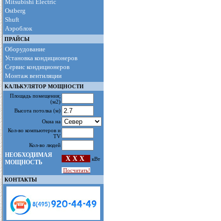
Mitsubishi Electric
Ostberg
Shuft
Аэроблок
ПРАЙСЫ
Оборудование
Установка кондиционеров
Сервис кондиционеров
Монтаж вентиляции
КАЛЬКУЛЯТОР МОЩНОСТИ
Площадь помещения
;
(м2)
Высота потолка
(м)
Окна на
Кол-во компьютеров и
TV
Кол-во людей
НЕОБХОДИМАЯ
X X X
кВт
МОЩНОСТЬ
Посчитать!
КОНТАКТЫ