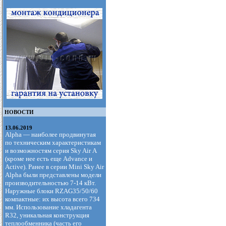
НОВОСТИ
13.06.2019
Alpha — наиболее продвинутая
по техническим характеристикам
и возможностям серия Sky Air А
(кроме нее есть еще Advance и
Active). Ранее в серии Mini Sky Air
Alpha были представлены модели
производительностью 7-14 кВт.
Наружные блоки RZAG35/50/60
компактные: их высота всего 734
мм. Использование хладагента
R32, уникальная конструкция
теплообменника (часть его