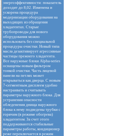
энергоэффективности: показатель
доходит до 8,02. Изменена и
ускорена процедура
модернизации оборудования на
выходящих из обращения
хладагентах. Старые
трубопроводы для нового
оборудования можно
использовать без специальной
процедуры очистки. Новый типа
масла дезактивирует агрессивные
частицы прежнего хладагента.
Все наружные блоки Alpha-series
оснащены новым фильтром
тонкой очистки. Часть лицевой
панели на петлях может
открываться как дверца. С новым
7-сегментным дисплеем удобно
настраивать и считывать
параметры наружного блока. Для
устранения опасности
обледенения днища наружного
блока к нему подведены трубки с
горячим (в режиме обогрева)
хладагентом. За счет этого
поддерживаются стабильные
параметры работы, кондиционер
реже переключается в режим