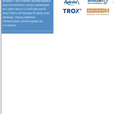
Всвязи с постоянно меняющимся
курсом валюты, цены указанные
на сайте могут в той или иной
мере быть несколько больше или
меньше, перед заказом
обязательно необходимо их
уточнить