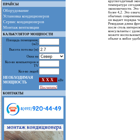
круглогодичный эко
ПРАЙСЫ
температуре сегодня
экономичности. Это
Оборудование
более 4,2. Это означ
Установка кондиционеров
обычных современны
он выдает порядка ч
Сервис кондиционеров
Рекордная длина фре
Монтаж вентиляции
после столь интерес
консультанты с удов
КАЛЬКУЛЯТОР МОЩНОСТИ
можете воспользоват
объект в любое удоб
Площадь помещения
;
(м2)
Высота потолка
(м)
Окна на
Кол-во компьютеров и
TV
Кол-во людей
НЕОБХОДИМАЯ
X X X
кВт
МОЩНОСТЬ
Посчитать!
КОНТАКТЫ