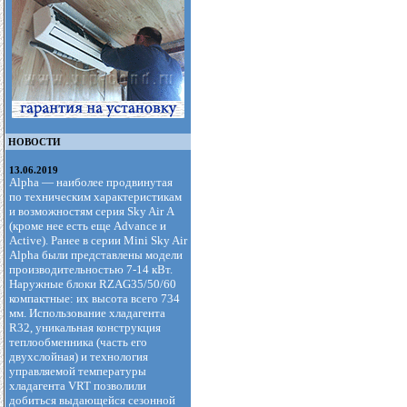
НОВОСТИ
13.06.2019
Alpha — наиболее продвинутая
по техническим характеристикам
и возможностям серия Sky Air А
(кроме нее есть еще Advance и
Active). Ранее в серии Mini Sky Air
Alpha были представлены модели
производительностью 7-14 кВт.
Наружные блоки RZAG35/50/60
компактные: их высота всего 734
мм. Использование хладагента
R32, уникальная конструкция
теплообменника (часть его
двухслойная) и технология
управляемой температуры
хладагента VRT позволили
добиться выдающейся сезонной