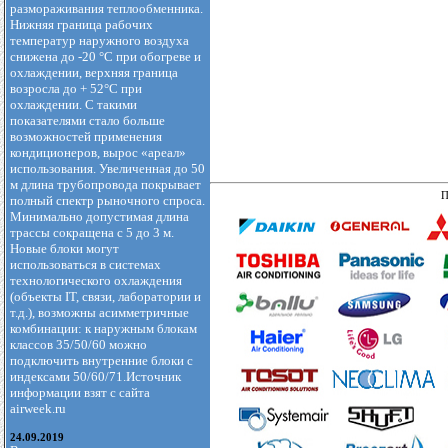
размораживания теплообменника.
Нижняя граница рабочих
температур наружного воздуха
снижена до -20 °С при обогреве и
охлаждении, верхняя граница
возросла до + 52°С при
охлаждении. С такими
показателями стало больше
возможностей применения
кондиционеров, вырос «ареал»
использования. Увеличенная до 50
м длина трубопровода покрывает
П
полный спектр рыночного спроса.
Минимально допустимая длина
трассы сокращена с 5 до 3 м.
Новые блоки могут
использоваться в системах
технологического охлаждения
(объекты IT, связи, лаборатории и
т.д.), возможны асимметричные
комбинации: к наружным блокам
классов 35/50/60 можно
подключить внутренние блоки с
индексами 50/60/71.Источник
информации взят с сайта
airweek.ru
24.09.2019