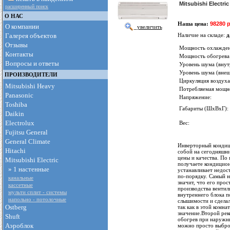
Mitsubishi Electr
расширенный поиск
О НАС
Наша цена:
98280 
О компании
увеличить
Галерея объектов
Наличие на складе:
д
Отзывы
Мощность охлажден
Контакты
Мощность обогрева
Вопросы и ответы
Уровень шума (внутр
Уровень шума (внеш
ПРОИЗВОДИТЕЛИ
Циркуляция воздуха
Mitsubishi Heavy
Потребляемая мощн
Panasonic
Напряжение:
Toshiba
Габариты (ШxВxГ):
Daikin
Electrolux
Вес:
Fujitsu General
General Climate
Инверторный кондици
Hitachi
собой на сегодняшни
цены и качества. По
Mitsubishi Electric
получаете кондицион
» 1 настенные
устанавливает недо
по-порядку
. Самый 
канальные
значит, что его про
кассетные
производства вентил
мульти сплит - cистемы
внутреннего блока п
напольно - потолочные
слышимости и сделал
Ostberg
так как в этой комн
значение.Второй ре
Shuft
обогрев при наружны
Аэроблок
можно просто выброс