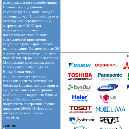
размораживания теплообменника.
Нижняя граница рабочих
температур наружного воздуха
снижена до -20 °С при обогреве и
охлаждении, верхняя граница
возросла до + 52°С при
охлаждении. С такими
показателями стало больше
возможностей применения
кондиционеров, вырос «ареал»
использования. Увеличенная до 50
м длина трубопровода покрывает
П
полный спектр рыночного спроса.
Минимально допустимая длина
трассы сокращена с 5 до 3 м.
Новые блоки могут
использоваться в системах
технологического охлаждения
(объекты IT, связи, лаборатории и
т.д.), возможны асимметричные
комбинации: к наружным блокам
классов 35/50/60 можно
подключить внутренние блоки с
индексами 50/60/71.Источник
информации взят с сайта
airweek.ru
24.09.2019