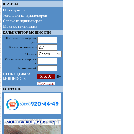
ПРАЙСЫ
Оборудование
Установка кондиционеров
Сервис кондиционеров
Монтаж вентиляции
КАЛЬКУЛЯТОР МОЩНОСТИ
Площадь помещения
;
(м2)
Высота потолка
(м)
Окна на
Кол-во компьютеров и
TV
Кол-во людей
НЕОБХОДИМАЯ
X X X
кВт
МОЩНОСТЬ
Посчитать!
КОНТАКТЫ