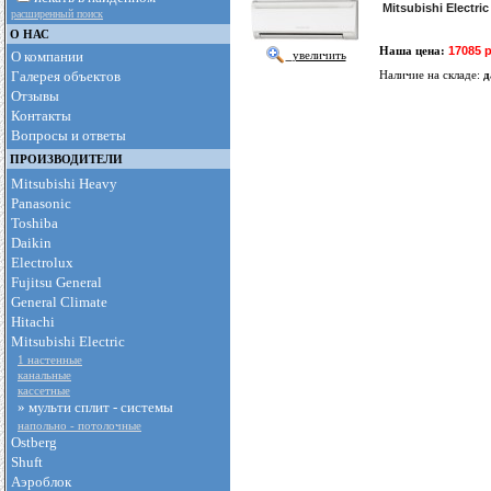
Mitsubishi Electr
расширенный поиск
О НАС
Наша цена:
17085 
О компании
увеличить
Галерея объектов
Наличие на складе:
д
Отзывы
Контакты
Вопросы и ответы
ПРОИЗВОДИТЕЛИ
Mitsubishi Heavy
Panasonic
Toshiba
Daikin
Electrolux
Fujitsu General
General Climate
Hitachi
Mitsubishi Electric
1 настенные
канальные
кассетные
» мульти сплит - cистемы
напольно - потолочные
Ostberg
Shuft
Аэроблок