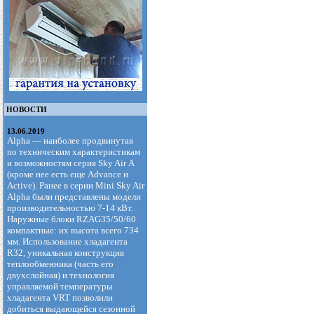
НОВОСТИ
13.06.2019
Alpha — наиболее продвинутая
по техническим характеристикам
и возможностям серия Sky Air А
(кроме нее есть еще Advance и
Active). Ранее в серии Mini Sky Air
Alpha были представлены модели
производительностью 7-14 кВт.
Наружные блоки RZAG35/50/60
компактные: их высота всего 734
мм. Использование хладагента
R32, уникальная конструкция
теплообменника (часть его
двухслойная) и технология
управляемой температуры
хладагента VRT позволили
добиться выдающейся сезонной