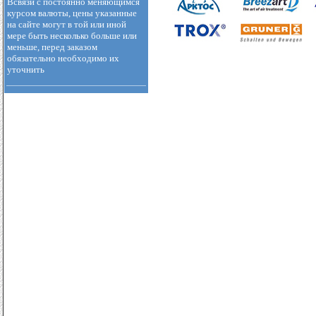
Всвязи с постоянно меняющимся
курсом валюты, цены указанные
на сайте могут в той или иной
мере быть несколько больше или
меньше, перед заказом
обязательно необходимо их
уточнить