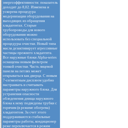
энергоэффективности: показатель
доходит до 8,02. Изменена и
ускорена процедура
модернизации оборудования на
выходящих из обращения
хладагентах. Старые
трубопроводы для нового
оборудования можно
использовать без специальной
процедуры очистки. Новый типа
масла дезактивирует агрессивные
частицы прежнего хладагента.
Все наружные блоки Alpha-series
оснащены новым фильтром
тонкой очистки. Часть лицевой
панели на петлях может
открываться как дверца. С новым
7-сегментным дисплеем удобно
настраивать и считывать
параметры наружного блока. Для
устранения опасности
обледенения днища наружного
блока к нему подведены трубки с
горячим (в режиме обогрева)
хладагентом. За счет этого
поддерживаются стабильные
параметры работы, кондиционер
реже переключается в режим