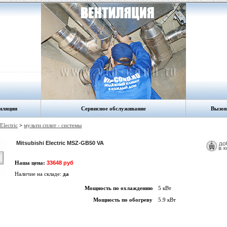
иляции
Сервисное обслуживание
Вызов
Electric
>
мульти сплит - cистемы
Mitsubishi Electric MSZ-GB50 VA
Наша цена:
33648 руб
Наличие на складе:
да
Мощность по охлаждению
5 кВт
Мощность по обогреву
5.9 кВт