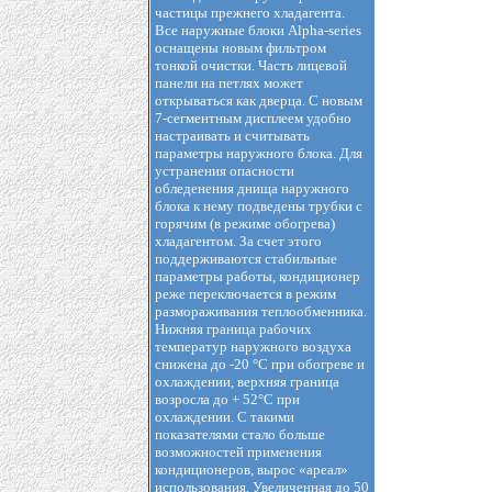
частицы прежнего хладагента.
Все наружные блоки Alpha-series
оснащены новым фильтром
тонкой очистки. Часть лицевой
панели на петлях может
открываться как дверца. С новым
7-сегментным дисплеем удобно
настраивать и считывать
параметры наружного блока. Для
устранения опасности
обледенения днища наружного
блока к нему подведены трубки с
горячим (в режиме обогрева)
хладагентом. За счет этого
поддерживаются стабильные
параметры работы, кондиционер
реже переключается в режим
размораживания теплообменника.
Нижняя граница рабочих
температур наружного воздуха
снижена до -20 °С при обогреве и
охлаждении, верхняя граница
возросла до + 52°С при
охлаждении. С такими
показателями стало больше
возможностей применения
кондиционеров, вырос «ареал»
использования. Увеличенная до 50