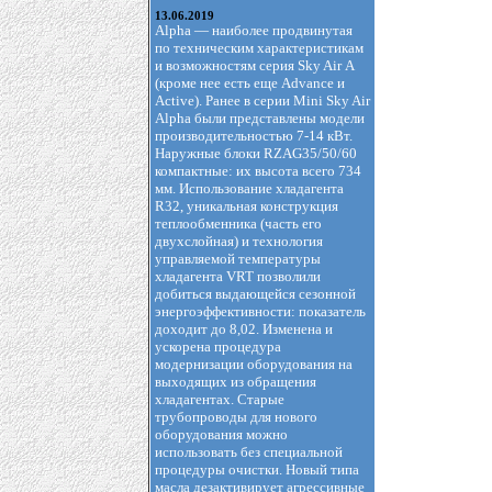
13.06.2019
Alpha — наиболее продвинутая
по техническим характеристикам
и возможностям серия Sky Air А
(кроме нее есть еще Advance и
Active). Ранее в серии Mini Sky Air
Alpha были представлены модели
производительностью 7-14 кВт.
Наружные блоки RZAG35/50/60
компактные: их высота всего 734
мм. Использование хладагента
R32, уникальная конструкция
теплообменника (часть его
двухслойная) и технология
управляемой температуры
хладагента VRT позволили
добиться выдающейся сезонной
энергоэффективности: показатель
доходит до 8,02. Изменена и
ускорена процедура
модернизации оборудования на
выходящих из обращения
хладагентах. Старые
трубопроводы для нового
оборудования можно
использовать без специальной
процедуры очистки. Новый типа
масла дезактивирует агрессивные