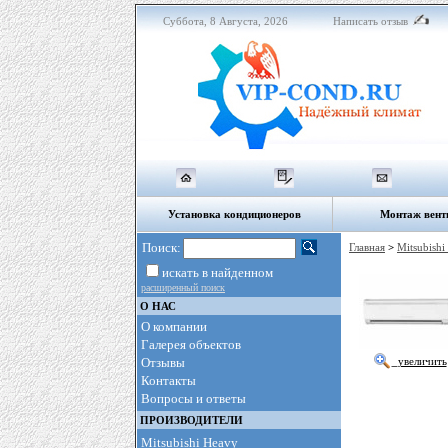
Суббота, 8 Августа, 2026
Написать отзыв
Установка кондиционеров
Монтаж вент
Поиск:
Главная
>
Mitsubishi 
искать в найденном
расширенный поиск
О НАС
О компании
Галерея объектов
Отзывы
увеличить
Контакты
Вопросы и ответы
ПРОИЗВОДИТЕЛИ
Mitsubishi Heavy