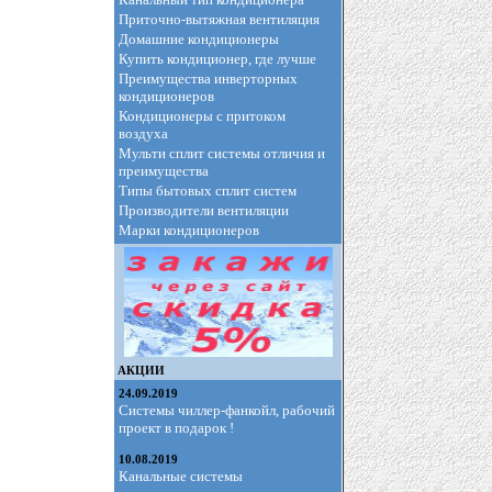
Приточно-вытяжная вентиляция
Домашние кондиционеры
Купить кондиционер, где лучше
Преимущества инверторных
кондиционеров
Кондиционеры с притоком
воздуха
Мульти сплит системы отличия и
преимущества
Типы бытовых сплит систем
Производители вентиляции
Марки кондиционеров
АКЦИИ
24.09.2019
Системы чиллер-фанкойл, рабочий
проект в подарок !
10.08.2019
Канальные системы