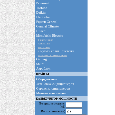
Panasonic
Toshiba
Daikin
Electrolux
Fujitsu General
General Climate
Hitachi
Mitsubishi Electric
1 настенные
канальные
кассетные
» мульти сплит - cистемы
напольно - потолочные
Ostberg
Shuft
Аэроблок
ПРАЙСЫ
Оборудование
Установка кондиционеров
Сервис кондиционеров
Монтаж вентиляции
КАЛЬКУЛЯТОР МОЩНОСТИ
Площадь помещения
;
(м2)
Высота потолка
(м)