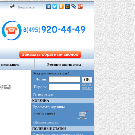
Поделиться
 специалиста
Ремонт и диагностика
Вход для пользователей
Логин:
забыли
Пароль:
пароль?
Регистрация
КОРЗИНА
Просмотр корзины
Оформить заказ >>
ПОЛЕЗНЫЕ СТАТЬИ
Канальный тип кондиционера