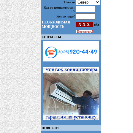
Окна на
Кол-во компьютеров и
TV
Кол-во людей
НЕОБХОДИМАЯ
X X X
кВт
МОЩНОСТЬ
Посчитать!
КОНТАКТЫ
НОВОСТИ