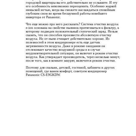
городской квартиры вы его действительно не услышите. И эту
его особенность невозможно переоценить. Особенно жаркой
июньской ночью, когда вы сможете наслаждаться спокойным
глубоким сном во время бесшумной работы новейшего
инвертора от Panasonic.
Что еще можно про него рассказать? Система очистки воздуха
e-ion основана на свойстве пылинок притягиваться к фильтру, к
которому подведен положительный статический заряд. Нельзя
сказать, что он способен произвести абсолютную очистку
воздуха. Но от пыли очищает действительно хорошо. Из
полезностей в этом кондиционере есть еще датчик
загрязненности воздуха. Даже в режиме ожидания он
отслеживает качество воздушной среды и в случае
неудовлетворительной ситуации, он включит в режим очистки
воздуха. Как утверждает производитель, через несколько минут,
после того, как в комнате закурят, включится режим очистки.
Поэтому для спальни, детской, гостиной, кабинета и других
помещений, где важен комфорт, советуем кондиционер
Panasonic CS-E9GKDW.