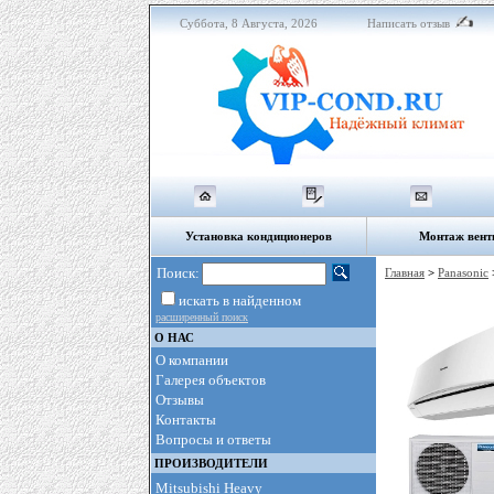
Суббота, 8 Августа, 2026
Написать отзыв
Установка кондиционеров
Монтаж вент
Поиск:
Главная
>
Panasonic
искать в найденном
расширенный поиск
О НАС
О компании
Галерея объектов
Отзывы
Контакты
Вопросы и ответы
ПРОИЗВОДИТЕЛИ
Mitsubishi Heavy