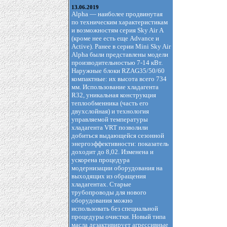
13.06.2019
Alpha — наиболее продвинутая
по техническим характеристикам
и возможностям серия Sky Air А
(кроме нее есть еще Advance и
Active). Ранее в серии Mini Sky Air
Alpha были представлены модели
производительностью 7-14 кВт.
Наружные блоки RZAG35/50/60
компактные: их высота всего 734
мм. Использование хладагента
R32, уникальная конструкция
теплообменника (часть его
двухслойная) и технология
управляемой температуры
хладагента VRT позволили
добиться выдающейся сезонной
энергоэффективности: показатель
доходит до 8,02. Изменена и
ускорена процедура
модернизации оборудования на
выходящих из обращения
хладагентах. Старые
трубопроводы для нового
оборудования можно
использовать без специальной
процедуры очистки. Новый типа
масла дезактивирует агрессивные