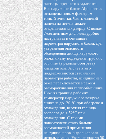
частицы прежнего хладагента.
Все наружные блоки Alpha-series
оснащены новым фильтром
тонкой очистки. Часть лицевой
панели на петлях может
открываться как дверца. С новым
7-сегментным дисплеем удобно
настраивать и считывать
параметры наружного блока. Для
устранения опасности
обледенения днища наружного
блока к нему подведены трубки с
горячим (в режиме обогрева)
хладагентом. За счет этого
поддерживаются стабильные
параметры работы, кондиционер
реже переключается в режим
размораживания теплообменника.
Нижняя граница рабочих
температур наружного воздуха
снижена до -20 °С при обогреве и
охлаждении, верхняя граница
возросла до + 52°С при
охлаждении. С такими
показателями стало больше
возможностей применения
кондиционеров, вырос «ареал»
использования. Увеличенная до 50