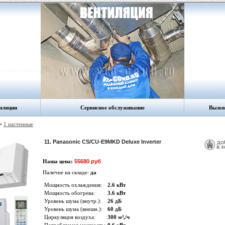
иляции
Сервисное обслуживание
Вызов
>
1 настенные
11. Panasonic CS/CU-E9MKD Deluxe Inverter
Наша цена:
55680 руб
Наличие на складе:
да
Мощность охлаждения:
2.6 кВт
Мощность обогрева:
3.6 кВт
Уровень шума (внутр.):
26 дБ
Уровень шума (внешн.):
60 дБ
Циркуляция воздуха:
300 м³,/ч