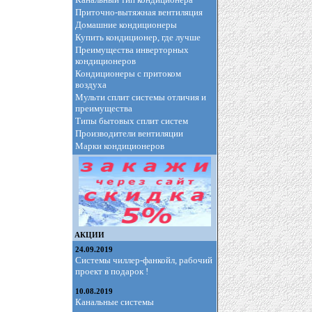
Приточно-вытяжная вентиляция
Домашние кондиционеры
Купить кондиционер, где лучше
Преимущества инверторных
кондиционеров
Кондиционеры с притоком
воздуха
Мульти сплит системы отличия и
преимущества
Типы бытовых сплит систем
Производители вентиляции
Марки кондиционеров
АКЦИИ
24.09.2019
Системы чиллер-фанкойл, рабочий
проект в подарок !
10.08.2019
Канальные системы