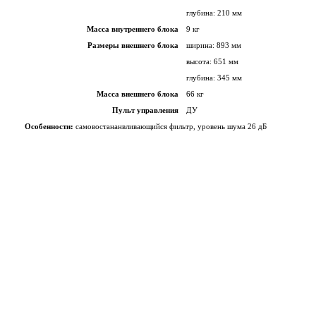
глубина: 210 мм
Масса внутреннего блока
9 кг
Размеры внешнего блока
ширина: 893 мм
высота: 651 мм
глубина: 345 мм
Масса внешнего блока
66 кг
Пульт управления
ДУ
Особенности:
самовостананвливающийся фильтр, уровень шума 26 дБ