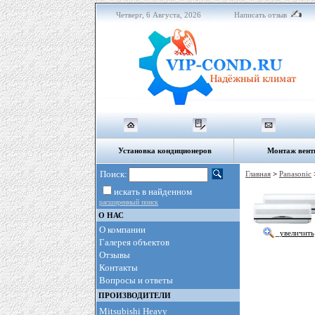
Четверг, 6 Августа, 2026
Написать отзыв
Установка кондиционеров
Монтаж вент
Поиск:
Главная
>
Panasonic
искать в найденном
расширенный поиск
О НАС
О компании
увеличить
Галерея объектов
Отзывы
Контакты
Вопросы и ответы
ПРОИЗВОДИТЕЛИ
Mitsubishi Heavy