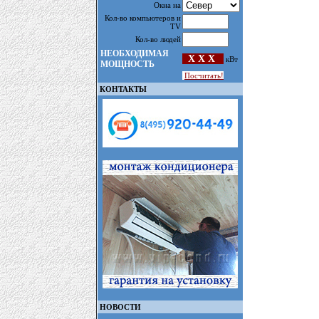
Окна на
Кол-во компьютеров и
TV
Кол-во людей
НЕОБХОДИМАЯ
X X X
кВт
МОЩНОСТЬ
Посчитать!
КОНТАКТЫ
НОВОСТИ