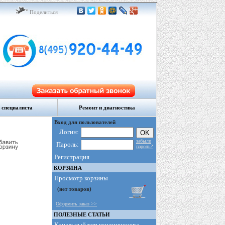
Поделиться
 специалиста
Ремонт и диагностика
Вход для пользователей
Логин:
забыли
Пароль:
пароль?
Регистрация
КОРЗИНА
Просмотр корзины
Оформить заказ >>
ПОЛЕЗНЫЕ СТАТЬИ
Канальный тип кондиционера