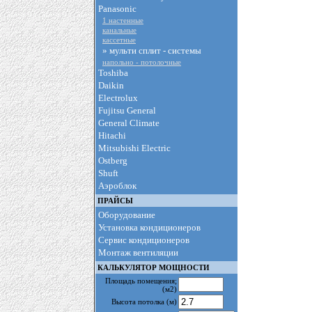
Panasonic
1 настенные
канальные
кассетные
» мульти сплит - cистемы
напольно - потолочные
Toshiba
Daikin
Electrolux
Fujitsu General
General Climate
Hitachi
Mitsubishi Electric
Ostberg
Shuft
Аэроблок
ПРАЙСЫ
Оборудование
Установка кондиционеров
Сервис кондиционеров
Монтаж вентиляции
КАЛЬКУЛЯТОР МОЩНОСТИ
Площадь помещения
;
(м2)
Высота потолка
(м)