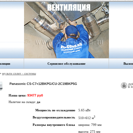
иляции
Сервисное обслуживание
Вызов
>
мульти сплит - cистемы
Panasonic CS-C7+12BKPG/CU-2C19BKP5G
Наша цена:
93477 руб
Наличие на складе:
да
Мощность по охлаждению
5.65 кВт
3
Воздухопроизводительность
510+612 м
Размеры внутреннего блока
ширина: 799 мм
высота: 275 мм