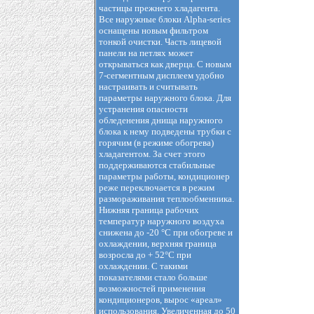
частицы прежнего хладагента.
Все наружные блоки Alpha-series
оснащены новым фильтром
тонкой очистки. Часть лицевой
панели на петлях может
открываться как дверца. С новым
7-сегментным дисплеем удобно
настраивать и считывать
параметры наружного блока. Для
устранения опасности
обледенения днища наружного
блока к нему подведены трубки с
горячим (в режиме обогрева)
хладагентом. За счет этого
поддерживаются стабильные
параметры работы, кондиционер
реже переключается в режим
размораживания теплообменника.
Нижняя граница рабочих
температур наружного воздуха
снижена до -20 °С при обогреве и
охлаждении, верхняя граница
возросла до + 52°С при
охлаждении. С такими
показателями стало больше
возможностей применения
кондиционеров, вырос «ареал»
использования. Увеличенная до 50