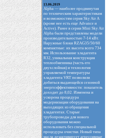
13.06.2019
Alpha — наиболее продвинутая
по техническим характеристикам
и возможностям серия Sky Air А
(кроме нее есть еще Advance и
Active). Ранее в серии Mini Sky Air
Alpha были представлены модели
производительностью 7-14 кВт.
Наружные блоки RZAG35/50/60
компактные: их высота всего 734
мм. Использование хладагента
R32, уникальная конструкция
теплообменника (часть его
двухслойная) и технология
управляемой температуры
хладагента VRT позволили
добиться выдающейся сезонной
энергоэффективности: показатель
доходит до 8,02. Изменена и
ускорена процедура
модернизации оборудования на
выходящих из обращения
хладагентах. Старые
трубопроводы для нового
оборудования можно
использовать без специальной
процедуры очистки. Новый типа
масла дезактивирует агрессивные