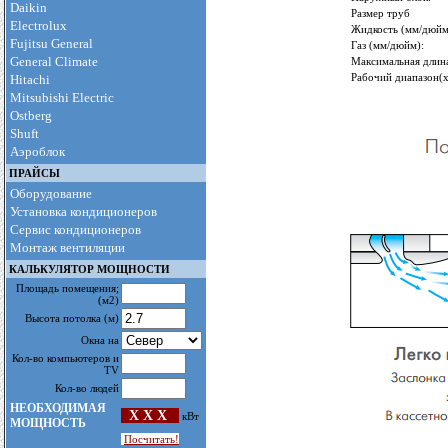
Daikin
Размер труб
Electrolux
Жидкость (мм/дюйм
Fujitsu General
Газ (мм/дюйм):
General Climate
Максимальная длина
Рабочий диапазон(х
Hitachi
Mitsubishi Electric
Ostberg
Shuft
Аэроблок
ПРАЙСЫ
Оборудование
Установка кондиционеров
Сервис кондиционеров
Монтаж вентиляции
КАЛЬКУЛЯТОР МОЩНОСТИ
Площадь помещения
;
(м2)
Высота потолка
(м)
Окна на
Кол-во компьютеров и
TV
Кол-во людей
НЕОБХОДИМАЯ
X X X
кВт
МОЩНОСТЬ
Посчитать!