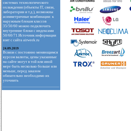
системах технологического
охлаждения (объекты IT, связи,
лаборатории и т.д.), возможны
асимметричные комбинации: к
наружным блокам классов
35/50/60 можно подключить
внутренние блоки с индексами
50/60/71.Источник информации
взят с сайта airweek.ru
24.09.2019
Всвязи с постоянно меняющимся
курсом валюты, цены указанные
на сайте могут в той или иной
мере быть несколько больше или
меньше, перед заказом
обязательно необходимо их
уточнить