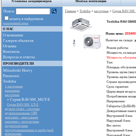
Установка кондиционеров
Монтаж вентиляции
Поиск:
Главная
>
Toshiba
>
кассетные
>
Серия RAV-SM
искать в найденном
Toshiba RAV-SM4
расширенный поиск
О НАС
Наша цена:
203400
О компании
Галерея объектов
Наличие на складе:
Отзывы
Режим работы:
Контакты
Мощность охлажде
Вопросы и ответы
Мощность обогрева
Тип:
ПРОИЗВОДИТЕЛИ
Площадь обслужива
Mitsubishi Heavy
Уровень шума (внут
Panasonic
Уровень шума (внеш
Toshiba
Страна производите
1 настенные
Срок гарантии:
канальные
Циркуляция воздуха
кассетные
Потребляемая мощн
» Серия RAV-SM_MUT-E
Напряжение:
Серия RAV-SM_UT-E
Габариты (ДxШxВ)
мульти сплит - cистемы
Декоративная панел
мультизональные VRF
Внутренний блок:
напольно - консольные
Наружный блок:
напольно - потолочные
Вес нетто
подпотолочные
полупромышленные в свободной
Внутренний блок:
компановке
Наружный блок: