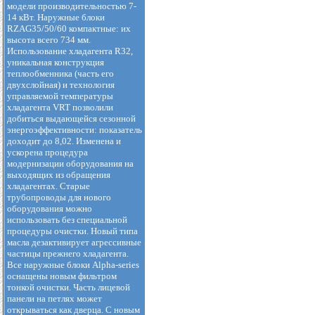
модели производительностью 7-
14 кВт. Наружные блоки
RZAG35/50/60 компактные: их
высота всего 734 мм.
Использование хладагента R32,
уникальная конструкция
теплообменника (часть его
двухслойная) и технология
управляемой температуры
хладагента VRT позволили
добиться выдающейся сезонной
энергоэффективности: показатель
доходит до 8,02. Изменена и
ускорена процедура
модернизации оборудования на
выходящих из обращения
хладагентах. Старые
трубопроводы для нового
оборудования можно
использовать без специальной
процедуры очистки. Новый типа
масла дезактивирует агрессивные
частицы прежнего хладагента.
Все наружные блоки Alpha-series
оснащены новым фильтром
тонкой очистки. Часть лицевой
панели на петлях может
открываться как дверца. С новым