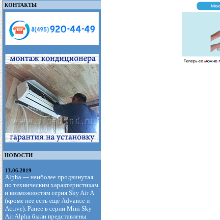
КОНТАКТЫ
НОВОСТИ
13.06.2019
Alpha — наиболее продвинутая
по техническим характеристикам
и возможностям серия Sky Air А
(кроме нее есть еще Advance и
Active). Ранее в серии Mini Sky
Air Alpha были представлены