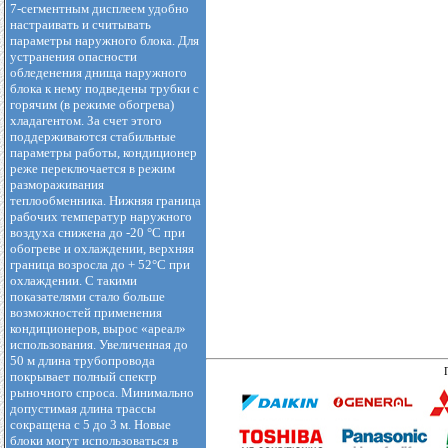
7-сегментным дисплеем удобно
настраивать и считывать
параметры наружного блока. Для
устранения опасности
обледенения днища наружного
блока к нему подведены трубки с
горячим (в режиме обогрева)
хладагентом. За счет этого
поддерживаются стабильные
параметры работы, кондиционер
реже переключается в режим
размораживания
теплообменника. Нижняя граница
рабочих температур наружного
воздуха снижена до -20 °С при
обогреве и охлаждении, верхняя
граница возросла до + 52°С при
охлаждении. С такими
показателями стало больше
возможностей применения
кондиционеров, вырос «ареал»
использования. Увеличенная до
50 м длина трубопровода
покрывает полный спектр
рыночного спроса. Минимально
допустимая длина трассы
сокращена с 5 до 3 м. Новые
блоки могут использоваться в