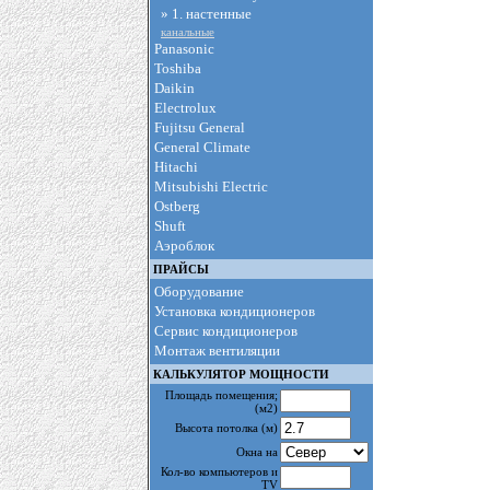
» 1. настенные
канальные
Panasonic
Toshiba
Daikin
Electrolux
Fujitsu General
General Climate
Hitachi
Mitsubishi Electric
Ostberg
Shuft
Аэроблок
ПРАЙСЫ
Оборудование
Установка кондиционеров
Сервис кондиционеров
Монтаж вентиляции
КАЛЬКУЛЯТОР МОЩНОСТИ
Площадь помещения
;
(м2)
Высота потолка
(м)
Окна на
Кол-во компьютеров и
TV