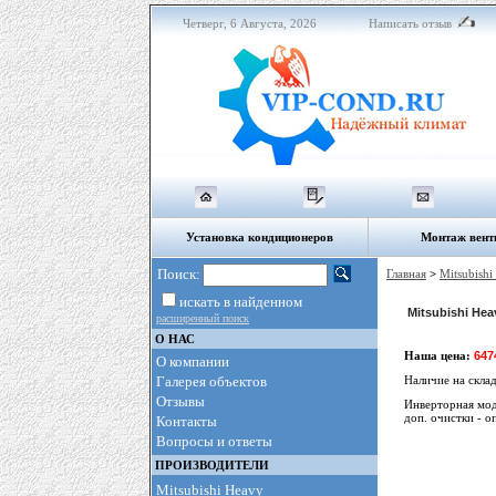
Четверг, 6 Августа, 2026
Написать отзыв
Установка кондиционеров
Монтаж вент
Поиск:
Главная
>
Mitsubishi
искать в найденном
Mitsubishi Hea
расширенный поиск
О НАС
Наша цена:
647
О компании
Галерея объектов
Наличие на скла
Отзывы
Инверторная мод
доп. очистки - о
Контакты
Вопросы и ответы
ПРОИЗВОДИТЕЛИ
Mitsubishi Heavy