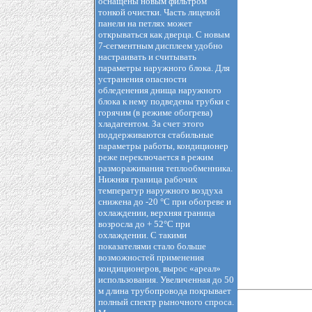
оснащены новым фильтром
тонкой очистки. Часть лицевой
панели на петлях может
открываться как дверца. С новым
7-сегментным дисплеем удобно
настраивать и считывать
параметры наружного блока. Для
устранения опасности
обледенения днища наружного
блока к нему подведены трубки с
горячим (в режиме обогрева)
хладагентом. За счет этого
поддерживаются стабильные
параметры работы, кондиционер
реже переключается в режим
размораживания теплообменника.
Нижняя граница рабочих
температур наружного воздуха
снижена до -20 °С при обогреве и
охлаждении, верхняя граница
возросла до + 52°С при
охлаждении. С такими
показателями стало больше
возможностей применения
кондиционеров, вырос «ареал»
использования. Увеличенная до 50
м длина трубопровода покрывает
полный спектр рыночного спроса.