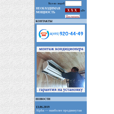
Кол-во людей
НЕОБХОДИМАЯ
X X X
кВт
МОЩНОСТЬ
Посчитать!
КОНТАКТЫ
НОВОСТИ
13.06.2019
Alpha — наиболее продвинутая