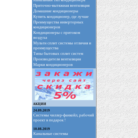
Приточно-вытяжная вентиляция
Домашние кондиционеры
Купить кондиционер, где лучше
Преимущества инверторных
кондиционеров
Кондиционеры с притоком
воздуха
Мульти сплит системы отличия и
преимущества
Типы бытовых сплит систем
Производители вентиляции
Марки кондиционеров
АКЦИИ
24.09.2019
Системы чиллер-фанкойл, рабочий
проект в подарок !
10.08.2019
Канальные системы