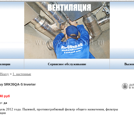
иляции
Сервисное обслуживание
Вызов
 Heavy
>
1. настенные
vy SRK35QA-S Inverter
40 руб
де:
да
ель 2012 года. Пылевой, противогрибковый фильтр общего назначения, фильтры
пция