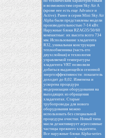
по техническим характеристикам
и возможностям серия Sky Air А
(кроме нее есть еще Advance и
Active). Ранее в серии Mini Sky Air
Alpha были представлены модели
производительностью 7-14 кВт.
Наружные блоки RZAG35/50/60
компактные: их высота всего 734
мм. Использование хладагента
R32, уникальная конструкция
теплообменника (часть его
двухслойная) и технология
управляемой температуры
хладагента VRT позволили
добиться выдающейся сезонной
энергоэффективности: показатель
доходит до 8,02. Изменена и
ускорена процедура
модернизации оборудования на
выходящих из обращения
хладагентах. Старые
трубопроводы для нового
оборудования можно
использовать без специальной
процедуры очистки. Новый типа
масла дезактивирует агрессивные
частицы прежнего хладагента.
Все наружные блоки Alpha-series