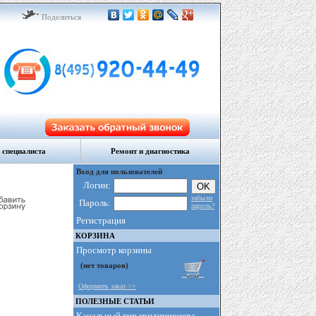
Поделиться
 специалиста
Ремонт и диагностика
Вход для пользователей
Логин:
забыли
Пароль:
пароль?
Регистрация
КОРЗИНА
Просмотр корзины
Оформить заказ >>
ПОЛЕЗНЫЕ СТАТЬИ
Канальный тип кондиционера