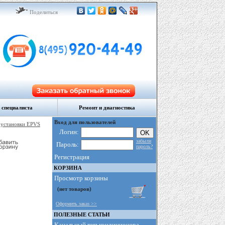
Поделиться
 специалиста
Ремонт и диагностика
Вход для пользователей
 установки EPVS
Логин:
забыли
Пароль:
пароль?
Регистрация
КОРЗИНА
Просмотр корзины
Оформить заказ >>
ПОЛЕЗНЫЕ СТАТЬИ
Канальный тип кондиционера