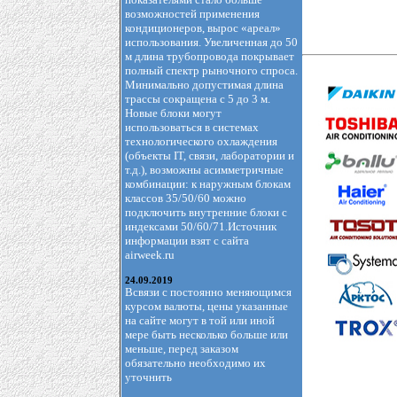
возможностей применения
кондиционеров, вырос «ареал»
использования. Увеличенная до 50
м длина трубопровода покрывает
полный спектр рыночного спроса.
Минимально допустимая длина
трассы сокращена с 5 до 3 м.
Новые блоки могут
использоваться в системах
технологического охлаждения
(объекты IT, связи, лаборатории и
т.д.), возможны асимметричные
комбинации: к наружным блокам
классов 35/50/60 можно
подключить внутренние блоки с
индексами 50/60/71.Источник
информации взят с сайта
airweek.ru
24.09.2019
Всвязи с постоянно меняющимся
курсом валюты, цены указанные
на сайте могут в той или иной
мере быть несколько больше или
меньше, перед заказом
обязательно необходимо их
уточнить