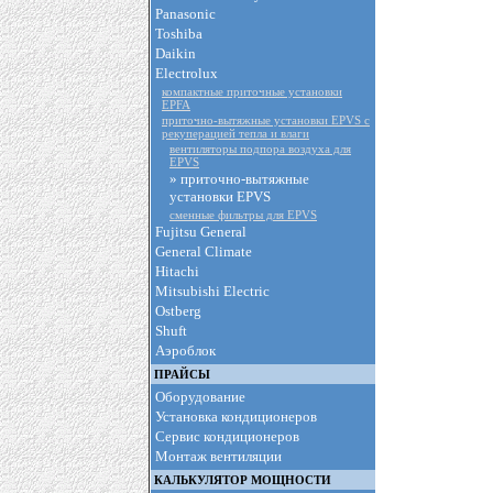
Panasonic
Toshiba
Daikin
Electrolux
компактные приточные установки
EPFA
приточно-вытяжные установки EPVS с
рекуперацией тепла и влаги
вентиляторы подпора воздуха для
EPVS
» приточно-вытяжные
установки EPVS
сменные фильтры для EPVS
Fujitsu General
General Climate
Hitachi
Mitsubishi Electric
Ostberg
Shuft
Аэроблок
ПРАЙСЫ
Оборудование
Установка кондиционеров
Сервис кондиционеров
Монтаж вентиляции
КАЛЬКУЛЯТОР МОЩНОСТИ