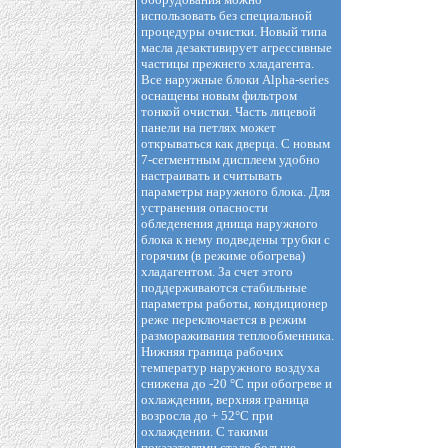
использовать без специальной
процедуры очистки. Новый типа
масла дезактивирует агрессивные
частицы прежнего хладагента.
Все наружные блоки Alpha-series
оснащены новым фильтром
тонкой очистки. Часть лицевой
панели на петлях может
открываться как дверца. С новым
7-сегментным дисплеем удобно
настраивать и считывать
параметры наружного блока. Для
устранения опасности
обледенения днища наружного
блока к нему подведены трубки с
горячим (в режиме обогрева)
хладагентом. За счет этого
поддерживаются стабильные
параметры работы, кондиционер
реже переключается в режим
размораживания теплообменника.
Нижняя граница рабочих
температур наружного воздуха
снижена до -20 °С при обогреве и
охлаждении, верхняя граница
возросла до + 52°С при
охлаждении. С такими
показателями стало больше