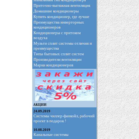
Приточно-вытяжная вентиляция
Домашние кондиционеры
Купить кондиционер, где лучше
Преимущества инверторных
кондиционеров
Кондиционеры с притоком
воздуха
Мульти сплит системы отличия и
преимущества
Типы бытовых сплит систем
Производители вентиляции
Марки кондиционеров
АКЦИИ
24.09.2019
Системы чиллер-фанкойл, рабочий
проект в подарок !
10.08.2019
Канальные системы