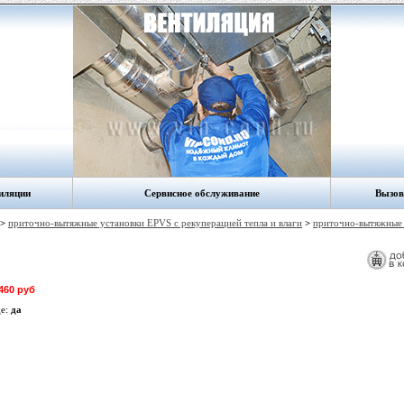
иляции
Сервисное обслуживание
Вызов
>
приточно-вытяжные установки EPVS с рекуперацией тепла и влаги
>
приточно-вытяжные
460 руб
де:
да