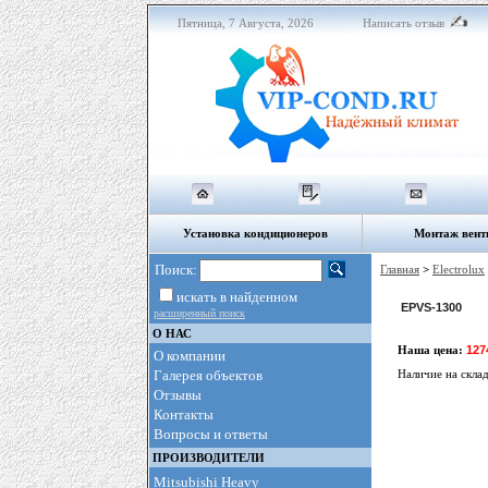
Пятница, 7 Августа, 2026
Написать отзыв
Установка кондиционеров
Монтаж вент
Поиск:
Главная
>
Electrolux
искать в найденном
EPVS-1300
расширенный поиск
О НАС
Наша цена:
127
О компании
Галерея объектов
Наличие на скла
Отзывы
Контакты
Вопросы и ответы
ПРОИЗВОДИТЕЛИ
Mitsubishi Heavy