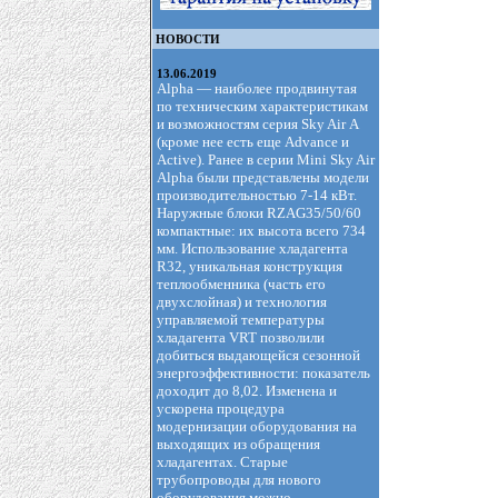
НОВОСТИ
13.06.2019
Alpha — наиболее продвинутая
по техническим характеристикам
и возможностям серия Sky Air А
(кроме нее есть еще Advance и
Active). Ранее в серии Mini Sky Air
Alpha были представлены модели
производительностью 7-14 кВт.
Наружные блоки RZAG35/50/60
компактные: их высота всего 734
мм. Использование хладагента
R32, уникальная конструкция
теплообменника (часть его
двухслойная) и технология
управляемой температуры
хладагента VRT позволили
добиться выдающейся сезонной
энергоэффективности: показатель
доходит до 8,02. Изменена и
ускорена процедура
модернизации оборудования на
выходящих из обращения
хладагентах. Старые
трубопроводы для нового
оборудования можно