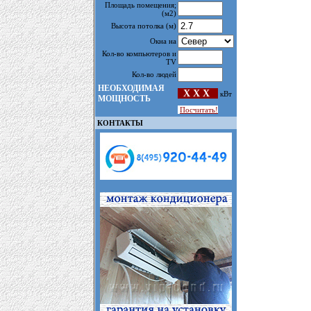
Площадь помещения
;
(м2)
Высота потолка
(м)
Окна на
Кол-во компьютеров и
TV
Кол-во людей
НЕОБХОДИМАЯ
X X X
кВт
МОЩНОСТЬ
Посчитать!
КОНТАКТЫ