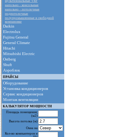
мультизональные VRF
напольно - консольные
напольно - потолочные
подпотолочные
полупромышленные в свободной
компановке
Daikin
Electrolux
Fujitsu General
General Climate
Hitachi
Mitsubishi Electric
Ostberg
Shuft
Аэроблок
ПРАЙСЫ
Оборудование
Установка кондиционеров
Сервис кондиционеров
Монтаж вентиляции
КАЛЬКУЛЯТОР МОЩНОСТИ
Площадь помещения
;
(м2)
Высота потолка
(м)
Окна на
Кол-во компьютеров и