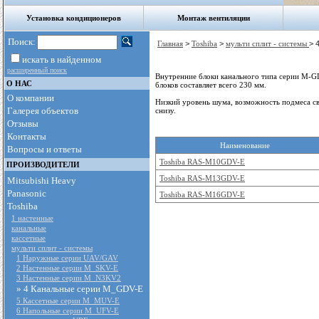
Установка кондиционеров
Монтаж вентиляции
Поиск:
Главная
>
Toshiba
>
мульти сплит - cистемы
> 
искать в найденном
расширенный поиск
Внутренние блоки канального типа серии M-G
О НАС
блоков составляет всего 230 мм.
О компании
Низкий уровень шума, возможность подмеса све
Галерея объектов
снизу.
Отзывы
Контакты
Наименование
Вопросы и ответы
Toshiba RAS-M10GDV-E
ПРОИЗВОДИТЕЛИ
Toshiba RAS-M13GDV-E
Mitsubishi Heavy
Panasonic
Toshiba RAS-M16GDV-E
Toshiba
1 настенные
канальные
кассетные
мульти сплит - cистемы
1 Наружные серии UAV/GAV
2 Настенные серии M_SKV-E
3 Настенные серии M_N3KV2
» 4 Канальные серии M_GDV-E
5 Кассетные серии M_MUV-E
6 Напольные серии M_UFV-E