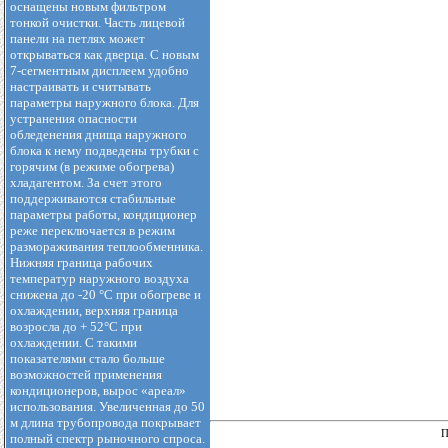
оснащены новым фильтром
тонкой очистки. Часть лицевой
панели на петлях может
открываться как дверца. С новым
7-сегментным дисплеем удобно
настраивать и считывать
параметры наружного блока. Для
устранения опасности
обледенения днища наружного
блока к нему подведены трубки с
горячим (в режиме обогрева)
хладагентом. За счет этого
поддерживаются стабильные
параметры работы, кондиционер
реже переключается в режим
размораживания теплообменника.
Нижняя граница рабочих
температур наружного воздуха
снижена до -20 °С при обогреве и
охлаждении, верхняя граница
возросла до + 52°С при
охлаждении. С такими
показателями стало больше
возможностей применения
кондиционеров, вырос «ареал»
использования. Увеличенная до 50
м длина трубопровода покрывает
П
полный спектр рыночного спроса.