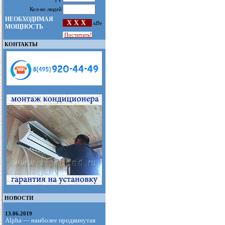
TV
Кол-во людей
НЕОБХОДИМАЯ
X X X
кВт
МОЩНОСТЬ
Посчитать!
КОНТАКТЫ
НОВОСТИ
13.06.2019
Alpha — наиболее продвинутая