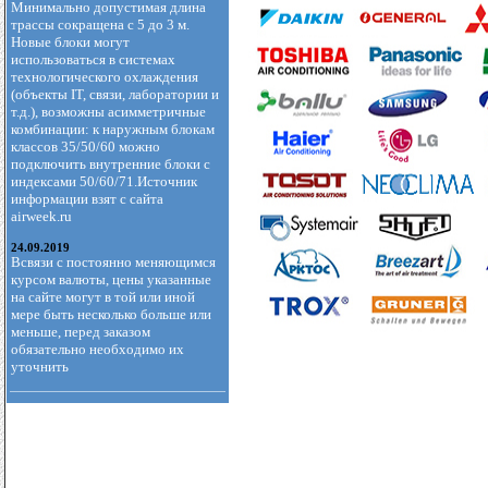
Минимально допустимая длина
трассы сокращена с 5 до 3 м.
Новые блоки могут
использоваться в системах
технологического охлаждения
(объекты IT, связи, лаборатории и
т.д.), возможны асимметричные
комбинации: к наружным блокам
классов 35/50/60 можно
подключить внутренние блоки с
индексами 50/60/71.Источник
информации взят с сайта
airweek.ru
24.09.2019
Всвязи с постоянно меняющимся
курсом валюты, цены указанные
на сайте могут в той или иной
мере быть несколько больше или
меньше, перед заказом
обязательно необходимо их
уточнить