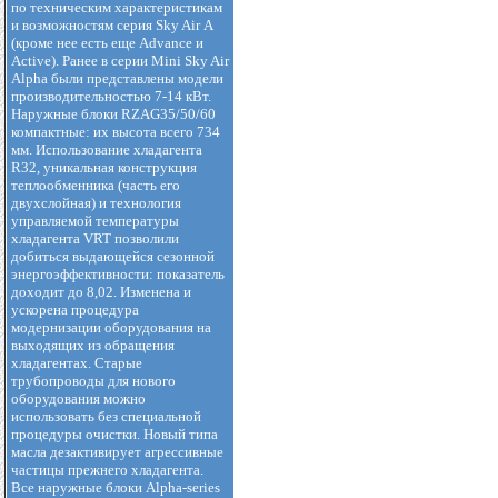
по техническим характеристикам
и возможностям серия Sky Air А
(кроме нее есть еще Advance и
Active). Ранее в серии Mini Sky Air
Alpha были представлены модели
производительностью 7-14 кВт.
Наружные блоки RZAG35/50/60
компактные: их высота всего 734
мм. Использование хладагента
R32, уникальная конструкция
теплообменника (часть его
двухслойная) и технология
управляемой температуры
хладагента VRT позволили
добиться выдающейся сезонной
энергоэффективности: показатель
доходит до 8,02. Изменена и
ускорена процедура
модернизации оборудования на
выходящих из обращения
хладагентах. Старые
трубопроводы для нового
оборудования можно
использовать без специальной
процедуры очистки. Новый типа
масла дезактивирует агрессивные
частицы прежнего хладагента.
Все наружные блоки Alpha-series